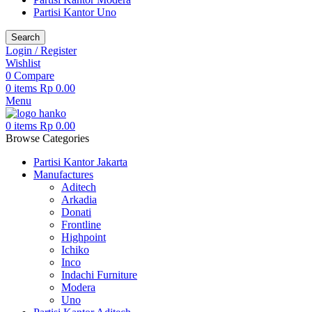
Partisi Kantor Uno
Search
Login / Register
Wishlist
0
Compare
0
items
Rp
0.00
Menu
0
items
Rp
0.00
Browse Categories
Partisi Kantor Jakarta
Manufactures
Aditech
Arkadia
Donati
Frontline
Highpoint
Ichiko
Inco
Indachi Furniture
Modera
Uno