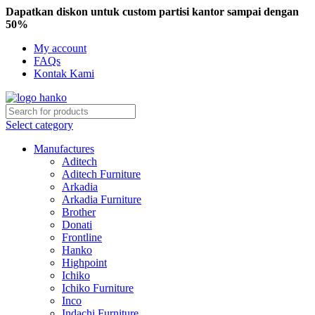
Dapatkan diskon untuk custom partisi kantor sampai dengan
50%
My account
FAQs
Kontak Kami
Select category
Manufactures
Aditech
Aditech Furniture
Arkadia
Arkadia Furniture
Brother
Donati
Frontline
Hanko
Highpoint
Ichiko
Ichiko Furniture
Inco
Indachi Furniture