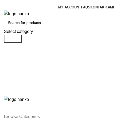
Dapatkan diskon untuk custom partisi kantor sampai dengan 50%
MY ACCOUNT
FAQS
KONTAK KAMI
Select category
Search
Login / Register
Rp
0.00
Menu
Rp
0.00
Browse Categories