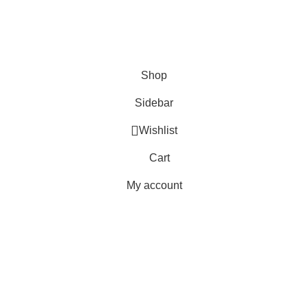
Minggu dan Tanggal Merah :
Libur
partisikantorjakarta.com
Part Of
2024
PT. Hanko
Furniture Indonesia
.
Shop
Sidebar
Wishlist
Cart
My account