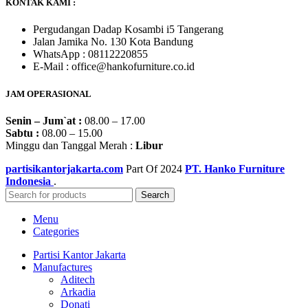
KONTAK KAMI :
Pergudangan Dadap Kosambi i5 Tangerang
Jalan Jamika No. 130 Kota Bandung
WhatsApp : 08112220855
E-Mail : office@hankofurniture.co.id
JAM OPERASIONAL
Senin – Jum`at :
08.00 – 17.00
Sabtu :
08.00 – 15.00
Minggu dan Tanggal Merah :
Libur
partisikantorjakarta.com
Part Of
2024
PT. Hanko Furniture
Indonesia
.
Search
Menu
Categories
Partisi Kantor Jakarta
Manufactures
Aditech
Arkadia
Donati