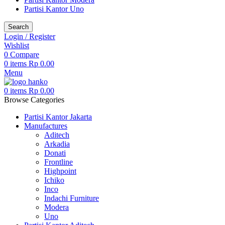
Partisi Kantor Uno
Search
Login / Register
Wishlist
0
Compare
0
items
Rp
0.00
Menu
0
items
Rp
0.00
Browse Categories
Partisi Kantor Jakarta
Manufactures
Aditech
Arkadia
Donati
Frontline
Highpoint
Ichiko
Inco
Indachi Furniture
Modera
Uno