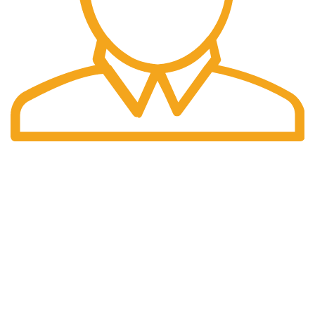
Pengiriman Cepat
Pengiriman yang cepat dan tepat waktu.
halaman kami
Home
Tentang Kami
Produk