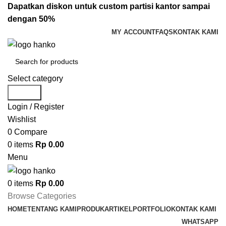
Dapatkan diskon untuk custom partisi kantor sampai
dengan 50%
MY ACCOUNT
FAQS
KONTAK KAMI
Select category
Search
Login / Register
Wishlist
0
Compare
0
items
Rp
0.00
Menu
0
items
Rp
0.00
Browse Categories
HOME
TENTANG KAMI
PRODUK
ARTIKEL
PORTFOLIO
KONTAK KAMI
WHATSAPP