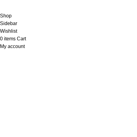
partisikantorjakarta.com
Part Of
2024
PT. Hanko
Furniture Indonesia
.
Shop
Sidebar
Wishlist
0
items
Cart
My account