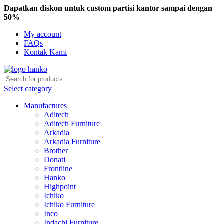
Dapatkan diskon untuk custom partisi kantor sampai dengan
50%
My account
FAQs
Kontak Kami
Select category
Manufactures
Aditech
Aditech Furniture
Arkadia
Arkadia Furniture
Brother
Donati
Frontline
Hanko
Highpoint
Ichiko
Ichiko Furniture
Inco
Indachi Furniture