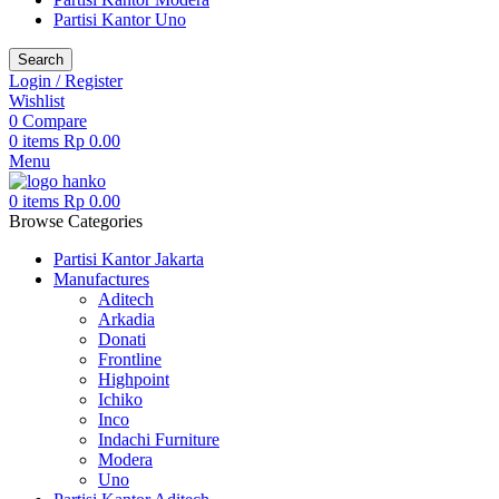
Partisi Kantor Uno
Search
Login / Register
Wishlist
0
Compare
0
items
Rp
0.00
Menu
0
items
Rp
0.00
Browse Categories
Partisi Kantor Jakarta
Manufactures
Aditech
Arkadia
Donati
Frontline
Highpoint
Ichiko
Inco
Indachi Furniture
Modera
Uno