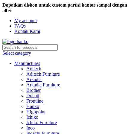
Dapatkan diskon untuk custom partisi kantor sampai dengan
50%
My account
FAQs
Kontak Kami
Select category
Manufactures
Aditech
Aditech Furniture
Arkadia
Arkadia Furniture
Brother
Donati
Frontline
Hanko
Highpoint
Ichiko
Ichiko Furniture
Inco
Indachi Furniture