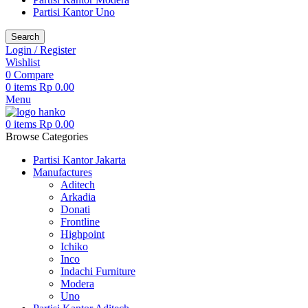
Partisi Kantor Uno
Search
Login / Register
Wishlist
0
Compare
0
items
Rp
0.00
Menu
0
items
Rp
0.00
Browse Categories
Partisi Kantor Jakarta
Manufactures
Aditech
Arkadia
Donati
Frontline
Highpoint
Ichiko
Inco
Indachi Furniture
Modera
Uno