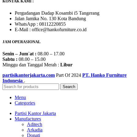
KONTAK KAMI :
Pergudangan Dadap Kosambi i5 Tangerang
Jalan Jamika No. 130 Kota Bandung
WhatsApp : 08112220855
E-Mail : office@hankofurniture.co.id
JAM OPERASIONAL
Senin – Jum`at :
08.00 – 17.00
Sabtu :
08.00 – 15.00
Minggu dan Tanggal Merah :
Libur
partisikantorjakarta.com
Part Of
2024
PT. Hanko Furniture
Indonesia
.
Search
Menu
Categories
Partisi Kantor Jakarta
Manufactures
Aditech
Arkadia
Donati