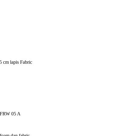
5 cm lapis Fabric
ch FRW 05 A
foam dan fabric