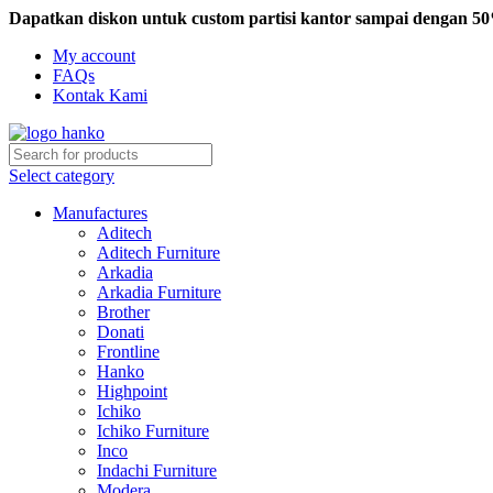
Dapatkan diskon untuk custom partisi kantor sampai dengan 5
My account
FAQs
Kontak Kami
Select category
Manufactures
Aditech
Aditech Furniture
Arkadia
Arkadia Furniture
Brother
Donati
Frontline
Hanko
Highpoint
Ichiko
Ichiko Furniture
Inco
Indachi Furniture
Modera