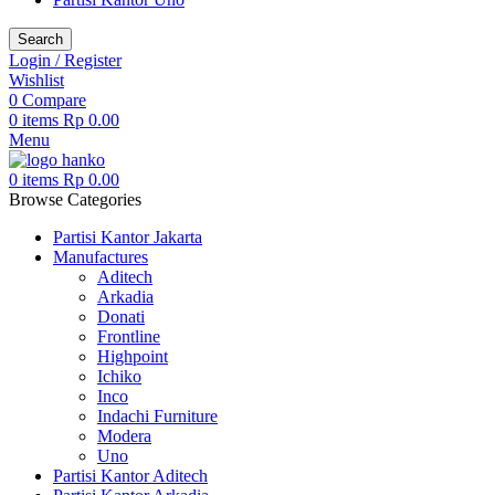
Search
Login / Register
Wishlist
0
Compare
0
items
Rp
0.00
Menu
0
items
Rp
0.00
Browse Categories
Partisi Kantor Jakarta
Manufactures
Aditech
Arkadia
Donati
Frontline
Highpoint
Ichiko
Inco
Indachi Furniture
Modera
Uno
Partisi Kantor Aditech