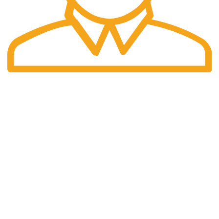
Pengiriman Cepat
Pengiriman yang cepat dan tepat waktu.
halaman kami
Home
Tentang Kami
Produk
Artikel
Portfolio