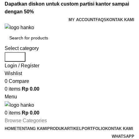
Dapatkan diskon untuk custom partisi kantor sampai
dengan 50%
MY ACCOUNT
FAQS
KONTAK KAMI
Select category
Search
Login / Register
Wishlist
0
Compare
0
items
Rp
0.00
Menu
0
items
Rp
0.00
Browse Categories
HOME
TENTANG KAMI
PRODUK
ARTIKEL
PORTFOLIO
KONTAK KAMI
WHATSAPP