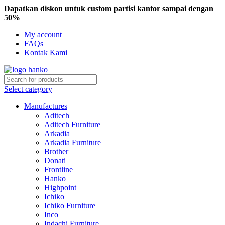
Dapatkan diskon untuk custom partisi kantor sampai dengan
50%
My account
FAQs
Kontak Kami
Select category
Manufactures
Aditech
Aditech Furniture
Arkadia
Arkadia Furniture
Brother
Donati
Frontline
Hanko
Highpoint
Ichiko
Ichiko Furniture
Inco
Indachi Furniture