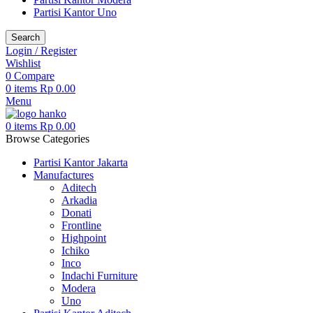
Partisi Kantor Uno
Search
Login / Register
Wishlist
0
Compare
0
items
Rp
0.00
Menu
0
items
Rp
0.00
Browse Categories
Partisi Kantor Jakarta
Manufactures
Aditech
Arkadia
Donati
Frontline
Highpoint
Ichiko
Inco
Indachi Furniture
Modera
Uno