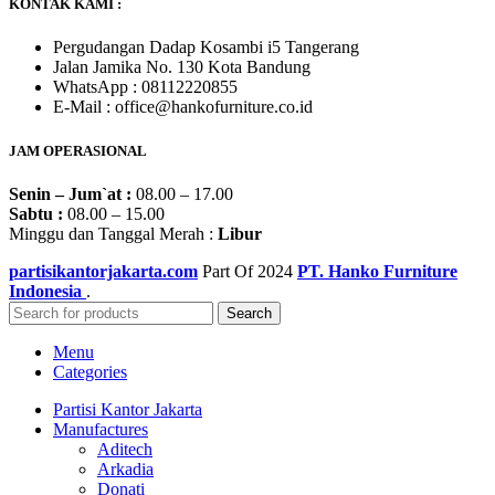
KONTAK KAMI :
Pergudangan Dadap Kosambi i5 Tangerang
Jalan Jamika No. 130 Kota Bandung
WhatsApp : 08112220855
E-Mail : office@hankofurniture.co.id
JAM OPERASIONAL
Senin – Jum`at :
08.00 – 17.00
Sabtu :
08.00 – 15.00
Minggu dan Tanggal Merah :
Libur
partisikantorjakarta.com
Part Of
2024
PT. Hanko Furniture
Indonesia
.
Search
Menu
Categories
Partisi Kantor Jakarta
Manufactures
Aditech
Arkadia
Donati