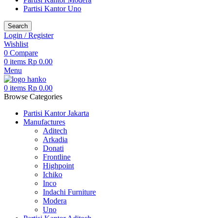
Partisi Kantor Uno
Search
Login / Register
Wishlist
0
Compare
0
items
Rp
0.00
Menu
0
items
Rp
0.00
Browse Categories
Partisi Kantor Jakarta
Manufactures
Aditech
Arkadia
Donati
Frontline
Highpoint
Ichiko
Inco
Indachi Furniture
Modera
Uno