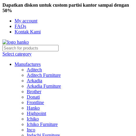
Dapatkan diskon untuk custom partisi kantor sampai dengan
50%
My account
FAQs
Kontak Kami
Select category
Manufactures
Aditech
Aditech Furniture
Arkadia
Arkadia Furniture
Brother
Donati
Frontline
Hanko
Highpoint
Ichiko
Ichiko Furniture
Inco
Indachi Furniture