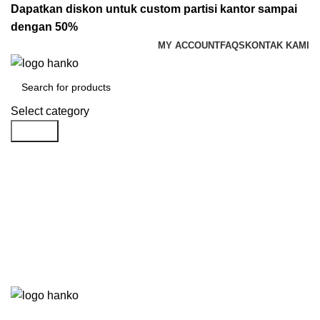
Dapatkan diskon untuk custom partisi kantor sampai
dengan 50%
MY ACCOUNT
FAQS
KONTAK KAMI
Select category
Search
Login / Register
Rp
0.00
Menu
Rp
0.00