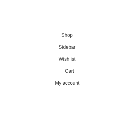
Sabtu :
08.00 – 15.00
Minggu dan Tanggal Merah :
Libur
partisikantorjakarta.com
Part Of
2024
PT. Hanko
Furniture Indonesia
.
Shop
Sidebar
Wishlist
Cart
My account