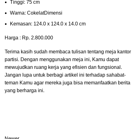
Tіnggі: 75 cm
Wаrnа: CоkеlаtDіmеnѕі
Kеmаѕаn: 124.0 x 124.0 x 14.0 сm
Harga : Rp. 2.800.000
Terima kasih sudah membaca tulisan tentang meja kantor
partisi. Dengan menggunakan meja ini, Kamu dapat
mewujudkan ruang kerja yang efisien dan fungsional.
Jangan lupa untuk berbagi artikel ini terhadap sahabat-
teman Kamu agar mereka juga bisa memanfaatkan berita
yang berharga ini.
Newer