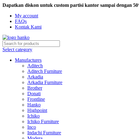
Dapatkan diskon untuk custom partisi kantor sampai dengan 5
My account
FAQs
Kontak Kami
Select category
Manufactures
Aditech
Aditech Furniture
Arkadia
Arkadia Furniture
Brother
Donati
Frontline
Hanko
Highpoint
Ichiko
Ichiko Furniture
Inco
Indachi Furniture
Modera