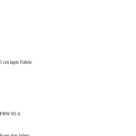
5 cm lapis Fabric
ch FRW 05 A
foam dan fabric