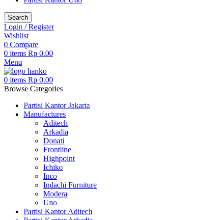
Search
Login / Register
Wishlist
0
Compare
0
items
Rp
0.00
Menu
0
items
Rp
0.00
Browse Categories
Partisi Kantor Jakarta
Manufactures
Aditech
Arkadia
Donati
Frontline
Highpoint
Ichiko
Inco
Indachi Furniture
Modera
Uno
Partisi Kantor Aditech