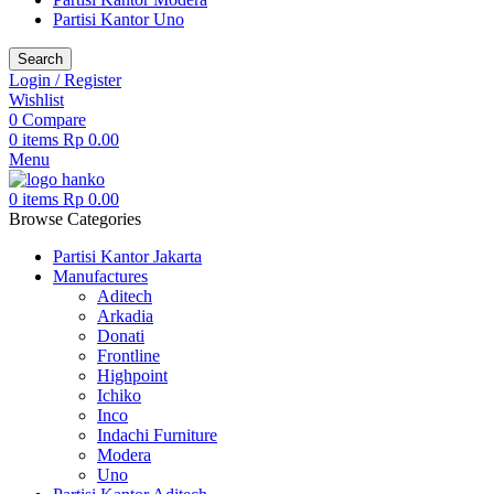
Partisi Kantor Uno
Search
Login / Register
Wishlist
0
Compare
0
items
Rp
0.00
Menu
0
items
Rp
0.00
Browse Categories
Partisi Kantor Jakarta
Manufactures
Aditech
Arkadia
Donati
Frontline
Highpoint
Ichiko
Inco
Indachi Furniture
Modera
Uno