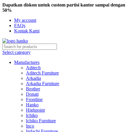
Dapatkan diskon untuk custom partisi kantor sampai dengan
50%
My account
FAQs
Kontak Kami
Select category
Manufactures
Aditech
Aditech Furniture
Arkadia
Arkadia Furniture
Brother
Donati
Frontline
Hanko
Highpoint
Ichiko
Ichiko Furniture
Inco
Indachi Furniture