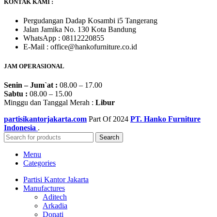
KONTAK KAMI :
Pergudangan Dadap Kosambi i5 Tangerang
Jalan Jamika No. 130 Kota Bandung
WhatsApp : 08112220855
E-Mail : office@hankofurniture.co.id
JAM OPERASIONAL
Senin – Jum`at :
08.00 – 17.00
Sabtu :
08.00 – 15.00
Minggu dan Tanggal Merah :
Libur
partisikantorjakarta.com
Part Of
2024
PT. Hanko Furniture
Indonesia
.
Search
Menu
Categories
Partisi Kantor Jakarta
Manufactures
Aditech
Arkadia
Donati