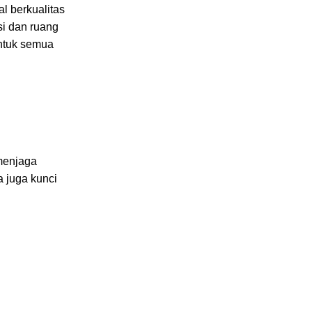
l berkualitas
si dan ruang
untuk semua
 menjaga
a juga kunci