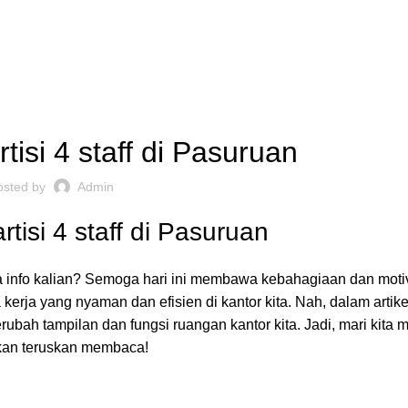
,
ARTISI KANTOR JAKARTA
REKOMENDASI
isi 4 staff di Pasuruan
osted by
Admin
tisi 4 staff di Pasuruan
pa info kalian? Semoga hari ini membawa kebahagiaan dan moti
ja yang nyaman dan efisien di kantor kita. Nah, dalam artikel 
merubah tampilan dan fungsi
ruangan kantor
kita. Jadi, mari kita 
ahkan teruskan membaca!