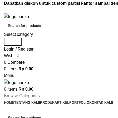
Dapatkan diskon untuk custom partisi kantor sampai d
Select category
Search
Login / Register
Wishlist
0
Compare
0
items
Rp
0.00
Menu
0
items
Rp
0.00
Browse Categories
HOME
TENTANG KAMI
PRODUK
ARTIKEL
PORTFOLIO
KONTAK KAMI