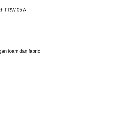
tech FRW 05 A
gan foam dan fabric