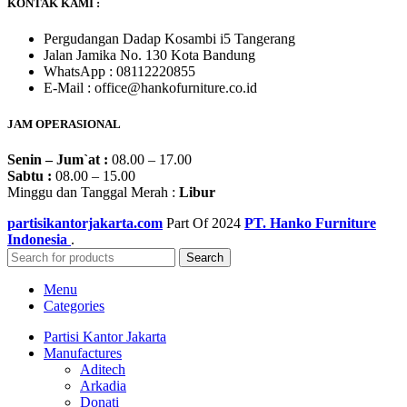
KONTAK KAMI :
Pergudangan Dadap Kosambi i5 Tangerang
Jalan Jamika No. 130 Kota Bandung
WhatsApp : 08112220855
E-Mail : office@hankofurniture.co.id
JAM OPERASIONAL
Senin – Jum`at :
08.00 – 17.00
Sabtu :
08.00 – 15.00
Minggu dan Tanggal Merah :
Libur
partisikantorjakarta.com
Part Of
2024
PT. Hanko Furniture
Indonesia
.
Search
Menu
Categories
Partisi Kantor Jakarta
Manufactures
Aditech
Arkadia
Donati