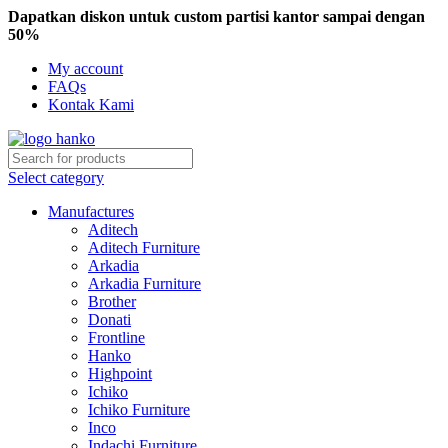
Dapatkan diskon untuk custom partisi kantor sampai dengan
50%
My account
FAQs
Kontak Kami
Select category
Manufactures
Aditech
Aditech Furniture
Arkadia
Arkadia Furniture
Brother
Donati
Frontline
Hanko
Highpoint
Ichiko
Ichiko Furniture
Inco
Indachi Furniture