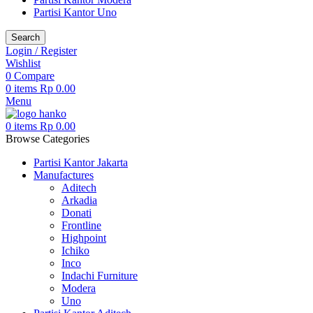
Partisi Kantor Uno
Search
Login / Register
Wishlist
0
Compare
0
items
Rp
0.00
Menu
0
items
Rp
0.00
Browse Categories
Partisi Kantor Jakarta
Manufactures
Aditech
Arkadia
Donati
Frontline
Highpoint
Ichiko
Inco
Indachi Furniture
Modera
Uno