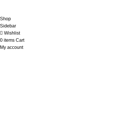
partisikantorjakarta.com
Part Of
2024
PT. Hanko
Furniture Indonesia
.
Shop
Sidebar
Wishlist
0
items
Cart
My account