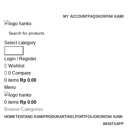
Dapatkan diskon untuk custom partisi kantor sampai dengan 50%
MY ACCOUNT
FAQS
KONTAK KAMI
Select category
Search
Login / Register
Wishlist
0
Compare
0
items
Rp
0.00
Menu
0
items
Rp
0.00
Browse Categories
HOME
TENTANG KAMI
PRODUK
ARTIKEL
PORTFOLIO
KONTAK KAMI
WHATSAPP