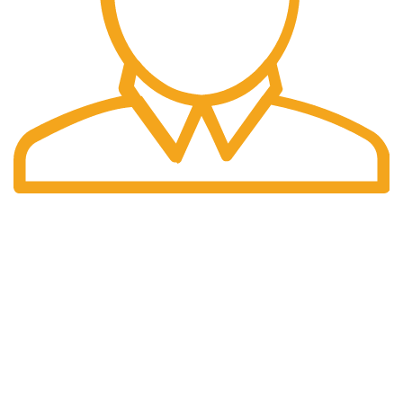
Pengiriman Cepat
Pengiriman yang cepat dan tepat waktu.
halaman kami
Home
Tentang Kami
Produk