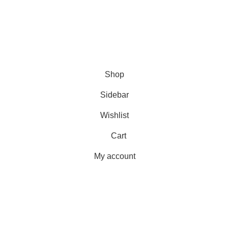
Senin – Jum`at :
08.00 – 17.00
Sabtu :
08.00 – 15.00
Minggu dan Tanggal Merah :
Libur
partisikantorjakarta.com
Part Of
2024
PT. Hanko
Furniture Indonesia
.
Shop
Sidebar
Wishlist
Cart
My account