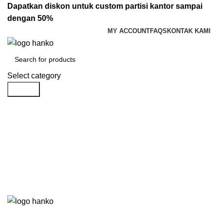
Dapatkan diskon untuk custom partisi kantor sampai
dengan 50%
MY ACCOUNT
FAQS
KONTAK KAMI
Select category
Search
Login / Register
Rp
0.00
Menu
Rp
0.00