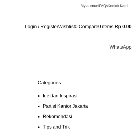
My account
FAQs
Kontak Kami
Login / Register
Wishlist
0
Compare
0
items
Rp
0.00
WhatsApp
Categories
Ide dan Inspirasi
Partisi Kantor Jakarta
Rekomendasi
Tips and Trik