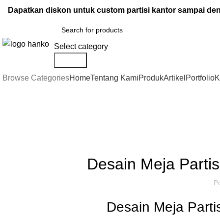
Dapatkan diskon untuk custom partisi kantor sampai d
Select category
Search
Browse Categories
Home
Tentang Kami
Produk
Artikel
Portfolio
K
Artikel
,
IDE DAN INSPIRASI
P
Desain Meja Parti
P
Desain Meja Part