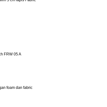
tech FRW 05 A
gan foam dan fabric