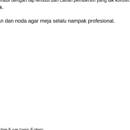
ratur dengan lap lembut dan cairan pembersih yang tak korosif.
k.
n dan noda agar meja selalu nampak profesional.
slim 5 cm lapis Fabric