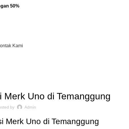
engan 50%
ontak Kami
,
ARTISI KANTOR JAKARTA
REKOMENDASI
si Merk Uno di Temanggung
osted by
Admin
isi Merk Uno di Temanggung