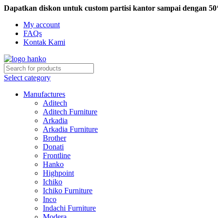
Dapatkan diskon untuk custom partisi kantor sampai dengan 5
My account
FAQs
Kontak Kami
Select category
Manufactures
Aditech
Aditech Furniture
Arkadia
Arkadia Furniture
Brother
Donati
Frontline
Hanko
Highpoint
Ichiko
Ichiko Furniture
Inco
Indachi Furniture
Modera