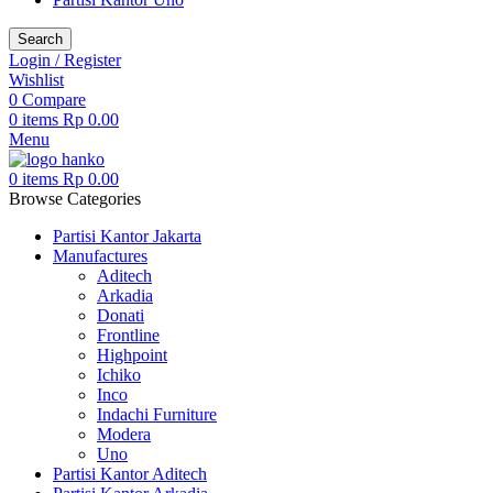
Search
Login / Register
Wishlist
0
Compare
0
items
Rp
0.00
Menu
0
items
Rp
0.00
Browse Categories
Partisi Kantor Jakarta
Manufactures
Aditech
Arkadia
Donati
Frontline
Highpoint
Ichiko
Inco
Indachi Furniture
Modera
Uno
Partisi Kantor Aditech