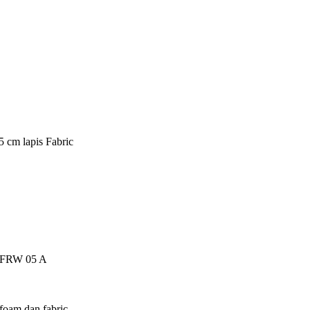
5 cm lapis Fabric
ch FRW 05 A
foam dan fabric