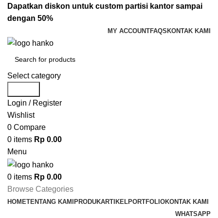
Dapatkan diskon untuk custom partisi kantor sampai
dengan 50%
MY ACCOUNT
FAQS
KONTAK KAMI
Select category
Search
Login / Register
Wishlist
0
Compare
0
items
Rp
0.00
Menu
0
items
Rp
0.00
Browse Categories
HOME
TENTANG KAMI
PRODUK
ARTIKEL
PORTFOLIO
KONTAK KAMI
WHATSAPP