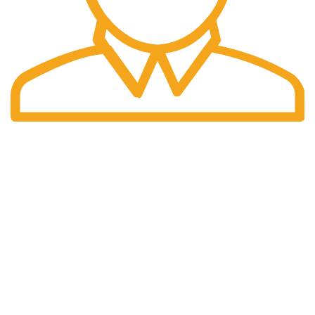
Pengiriman Cepat
Pengiriman yang cepat dan tepat waktu.
halaman kami
Home
Tentang Kami
Produk
Artikel