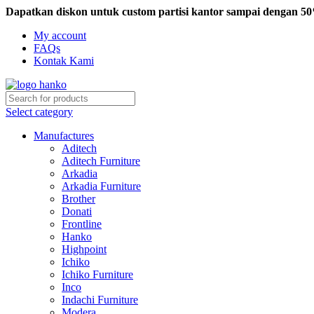
Dapatkan diskon untuk custom partisi kantor sampai dengan 5
My account
FAQs
Kontak Kami
Select category
Manufactures
Aditech
Aditech Furniture
Arkadia
Arkadia Furniture
Brother
Donati
Frontline
Hanko
Highpoint
Ichiko
Ichiko Furniture
Inco
Indachi Furniture
Modera