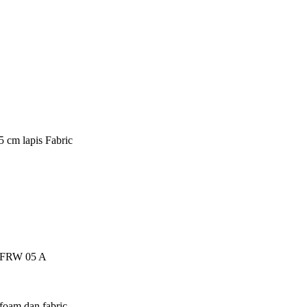
5 cm lapis Fabric
ch FRW 05 A
foam dan fabric