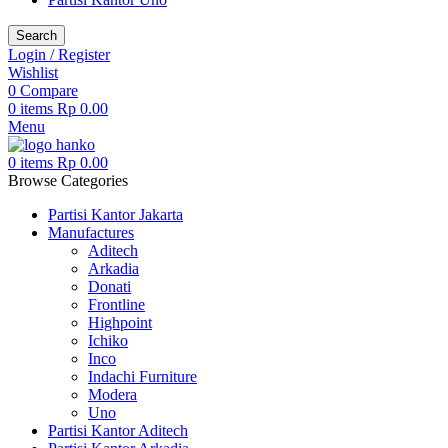
Search
Login / Register
Wishlist
0
Compare
0
items
Rp
0.00
Menu
0
items
Rp
0.00
Browse Categories
Partisi Kantor Jakarta
Manufactures
Aditech
Arkadia
Donati
Frontline
Highpoint
Ichiko
Inco
Indachi Furniture
Modera
Uno
Partisi Kantor Aditech