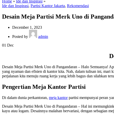
Home
»
Ide dan Inspirasi
»
Ide dan Inspirasi
,
Partisi Kantor Jakarta
,
Rekomendasi
Desain Meja Partisi Merk Uno di Pangan
December 1, 2023
Posted by
admin
01
Dec
D
Desain Meja Partisi Merk Uno di Pangandaran – Halo Semuanya! Apa
yang nyaman dan efisien di kantor kita. Nah, dalam tulisan ini, mari 
perjalanan kita menuju ruang kerja yang lebih bagus dan silahkan te
Pengertian Meja Kantor Partisi
Di dalam dunia perkantoran,
meja kantor
partisi mempunyai peran yan
Desain Meja Partisi Merk Uno di Pangandaran – Hal ini memungkinkan 
kayu atau logam. Desainnya malahan bervariasi, dengan sebagian me