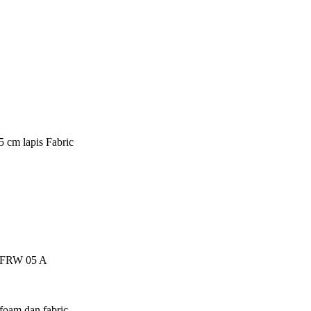
5 cm lapis Fabric
ch FRW 05 A
foam dan fabric