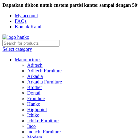
Dapatkan diskon untuk custom partisi kantor sampai dengan 5
My account
FAQs
Kontak Kami
Select category
Manufactures
Aditech
Aditech Furniture
Arkadia
Arkadia Furniture
Brother
Donati
Frontline
Hanko
Highpoint
Ichiko
Ichiko Furniture
Inco
Indachi Furniture
Modera