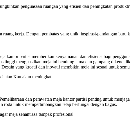
ungkinkan penguasaan ruangan yang efisien dan peningkatan produktivi
uang kerja. Dengan pembatas yang unik, inspirasi-pandangan baru krea
ja kantor partisi memberikan kenyamanan dan efisiensi bagi pengguna
s tinggi menghasilkan meja ini bendung lama dan gampang dikendalikan
. Desain yang kreatif dan inovatif membikin meja ini sesuai untuk sem
esehatan Kau akan meningkat.
emeliharaan dan perawatan meja kantor partisi penting untuk menjaga t
 dan roda untuk mempertimbangkan tetap berfungsi dengan bagus.
agar meja senantiasa tampak profesional.