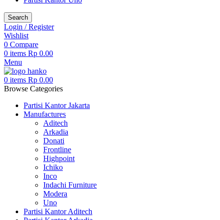
Search
Login / Register
Wishlist
0
Compare
0
items
Rp
0.00
Menu
0
items
Rp
0.00
Browse Categories
Partisi Kantor Jakarta
Manufactures
Aditech
Arkadia
Donati
Frontline
Highpoint
Ichiko
Inco
Indachi Furniture
Modera
Uno
Partisi Kantor Aditech