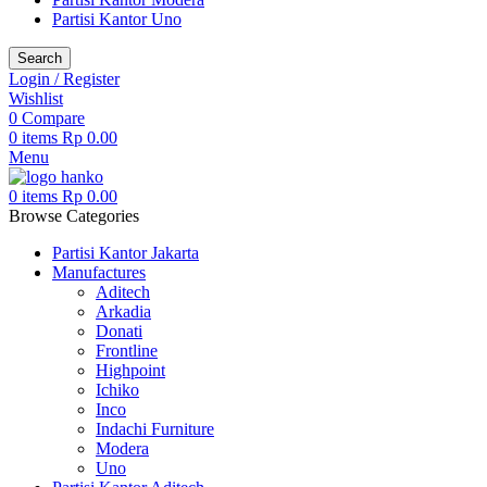
Partisi Kantor Uno
Search
Login / Register
Wishlist
0
Compare
0
items
Rp
0.00
Menu
0
items
Rp
0.00
Browse Categories
Partisi Kantor Jakarta
Manufactures
Aditech
Arkadia
Donati
Frontline
Highpoint
Ichiko
Inco
Indachi Furniture
Modera
Uno