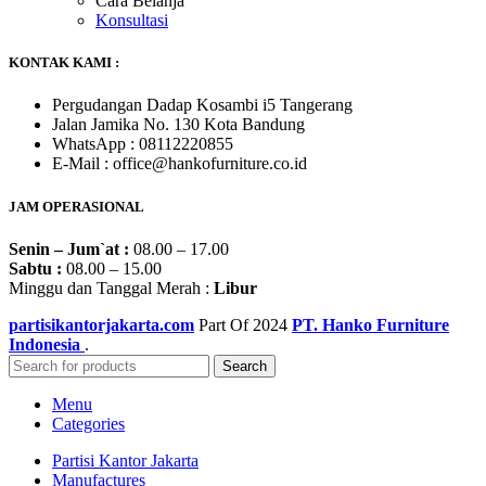
Cara Belanja
Konsultasi
KONTAK KAMI :
Pergudangan Dadap Kosambi i5 Tangerang
Jalan Jamika No. 130 Kota Bandung
WhatsApp : 08112220855
E-Mail : office@hankofurniture.co.id
JAM OPERASIONAL
Senin – Jum`at :
08.00 – 17.00
Sabtu :
08.00 – 15.00
Minggu dan Tanggal Merah :
Libur
partisikantorjakarta.com
Part Of
2024
PT. Hanko Furniture
Indonesia
.
Search
Menu
Categories
Partisi Kantor Jakarta
Manufactures