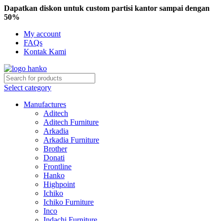
Dapatkan diskon untuk custom partisi kantor sampai dengan
50%
My account
FAQs
Kontak Kami
Select category
Manufactures
Aditech
Aditech Furniture
Arkadia
Arkadia Furniture
Brother
Donati
Frontline
Hanko
Highpoint
Ichiko
Ichiko Furniture
Inco
Indachi Furniture