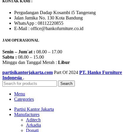
KONTAK KAMI :
Pergudangan Dadap Kosambi i5 Tangerang
Jalan Jamika No. 130 Kota Bandung
WhatsApp : 08112220855
E-Mail : office@hankofurniture.co.id
JAM OPERASIONAL
Senin – Jum`at :
08.00 – 17.00
Sabtu :
08.00 – 15.00
Minggu dan Tanggal Merah :
Libur
partisikantorjakarta.com
Part Of
2024
PT. Hanko Furniture
Indonesia
.
Search
Menu
Categories
Partisi Kantor Jakarta
Manufactures
Aditech
Arkadia
Donati