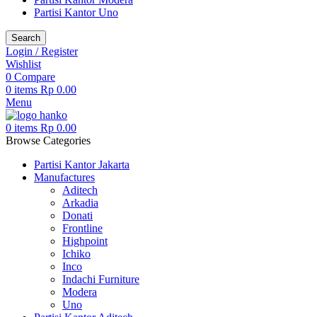
Partisi Kantor Uno
Search
Login / Register
Wishlist
0
Compare
0
items
Rp
0.00
Menu
0
items
Rp
0.00
Browse Categories
Partisi Kantor Jakarta
Manufactures
Aditech
Arkadia
Donati
Frontline
Highpoint
Ichiko
Inco
Indachi Furniture
Modera
Uno