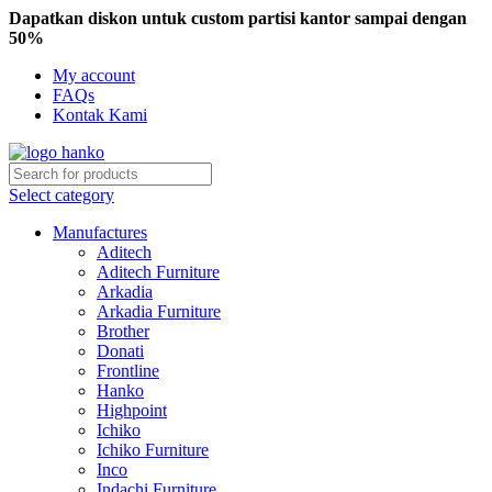
Dapatkan diskon untuk custom partisi kantor sampai dengan
50%
My account
FAQs
Kontak Kami
Select category
Manufactures
Aditech
Aditech Furniture
Arkadia
Arkadia Furniture
Brother
Donati
Frontline
Hanko
Highpoint
Ichiko
Ichiko Furniture
Inco
Indachi Furniture