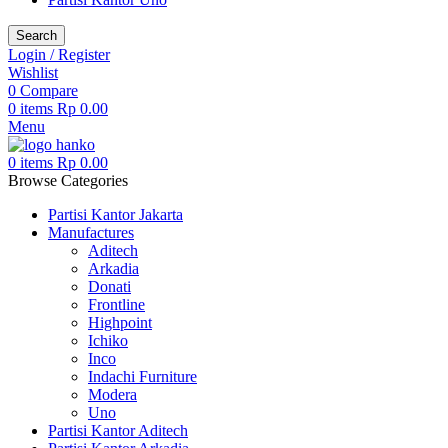
Search
Login / Register
Wishlist
0
Compare
0
items
Rp
0.00
Menu
0
items
Rp
0.00
Browse Categories
Partisi Kantor Jakarta
Manufactures
Aditech
Arkadia
Donati
Frontline
Highpoint
Ichiko
Inco
Indachi Furniture
Modera
Uno
Partisi Kantor Aditech