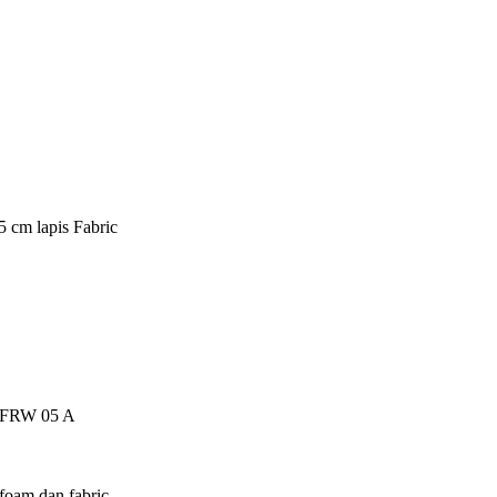
5 cm lapis Fabric
ch FRW 05 A
foam dan fabric