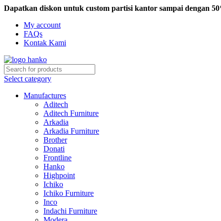
Dapatkan diskon untuk custom partisi kantor sampai dengan 5
My account
FAQs
Kontak Kami
Select category
Manufactures
Aditech
Aditech Furniture
Arkadia
Arkadia Furniture
Brother
Donati
Frontline
Hanko
Highpoint
Ichiko
Ichiko Furniture
Inco
Indachi Furniture
Modera