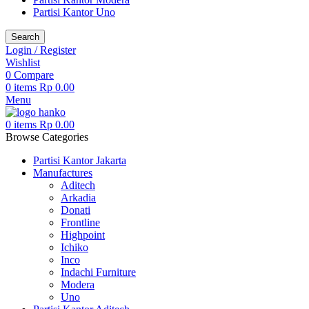
Partisi Kantor Uno
Search
Login / Register
Wishlist
0
Compare
0
items
Rp
0.00
Menu
0
items
Rp
0.00
Browse Categories
Partisi Kantor Jakarta
Manufactures
Aditech
Arkadia
Donati
Frontline
Highpoint
Ichiko
Inco
Indachi Furniture
Modera
Uno