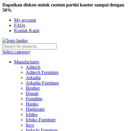
Dapatkan diskon untuk custom partisi kantor sampai dengan
50%
My account
FAQs
Kontak Kami
Select category
Manufactures
Aditech
Aditech Furniture
Arkadia
Arkadia Furniture
Brother
Donati
Frontline
Hanko
Highpoint
Ichiko
Ichiko Furniture
Inco
Indachi Furniture