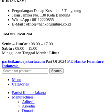
KONTAK KAMI :
Pergudangan Dadap Kosambi i5 Tangerang
Jalan Jamika No. 130 Kota Bandung
WhatsApp : 08112220855
E-Mail : office@hankofurniture.co.id
JAM OPERASIONAL
Senin – Jum`at :
08.00 – 17.00
Sabtu :
08.00 – 15.00
Minggu dan Tanggal Merah :
Libur
partisikantorjakarta.com
Part Of
2024
PT. Hanko Furniture
Indonesia
.
Search
Menu
Categories
Partisi Kantor Jakarta
Manufactures
Aditech
Arkadia
Donati