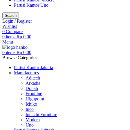
Partisi Kantor Uno
Search
Login / Register
Wishlist
0
Compare
0
items
Rp
0.00
Menu
0
items
Rp
0.00
Browse Categories
Partisi Kantor Jakarta
Manufactures
Aditech
Arkadia
Donati
Frontline
Highpoint
Ichiko
Inco
Indachi Furniture
Modera
Uno