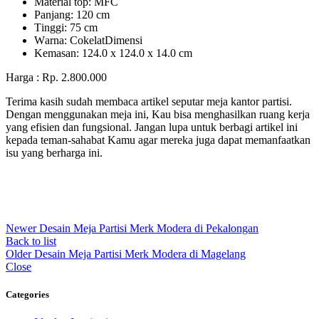
Mаtеrіаl tор: MFC
Pаnjаng: 120 cm
Tіnggі: 75 cm
Wаrnа: CоkеlаtDіmеnѕі
Kеmаѕаn: 124.0 x 124.0 x 14.0 сm
Harga : Rp. 2.800.000
Terima kasih sudah membaca artikel seputar meja kantor partisi.
Dengan menggunakan meja ini, Kau bisa menghasilkan ruang kerja
yang efisien dan fungsional. Jangan lupa untuk berbagi artikel ini
kepada teman-sahabat Kamu agar mereka juga dapat memanfaatkan
isu yang berharga ini.
Newer
Desain Meja Partisi Merk Modera di Pekalongan
Back to list
Older
Desain Meja Partisi Merk Modera di Magelang
Close
Categories