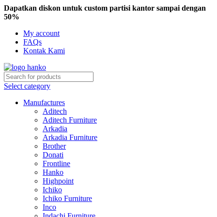
Dapatkan diskon untuk custom partisi kantor sampai dengan
50%
My account
FAQs
Kontak Kami
Select category
Manufactures
Aditech
Aditech Furniture
Arkadia
Arkadia Furniture
Brother
Donati
Frontline
Hanko
Highpoint
Ichiko
Ichiko Furniture
Inco
Indachi Furniture