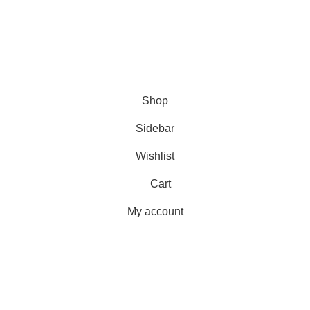
Senin – Jum`at :
08.00 – 17.00
Sabtu :
08.00 – 15.00
Minggu dan Tanggal Merah :
Libur
partisikantorjakarta.com
Part Of
2024
PT. Hanko
Furniture Indonesia
.
Shop
Sidebar
Wishlist
Cart
My account