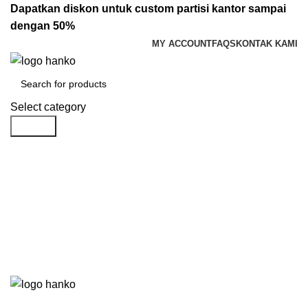
Dapatkan diskon untuk custom partisi kantor sampai
dengan 50%
MY ACCOUNT
FAQS
KONTAK KAMI
Select category
Search
Login / Register
Rp
0.00
Menu
Rp
0.00