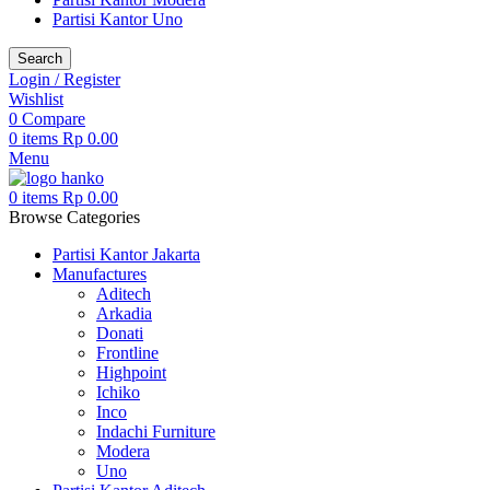
Partisi Kantor Uno
Search
Login / Register
Wishlist
0
Compare
0
items
Rp
0.00
Menu
0
items
Rp
0.00
Browse Categories
Partisi Kantor Jakarta
Manufactures
Aditech
Arkadia
Donati
Frontline
Highpoint
Ichiko
Inco
Indachi Furniture
Modera
Uno