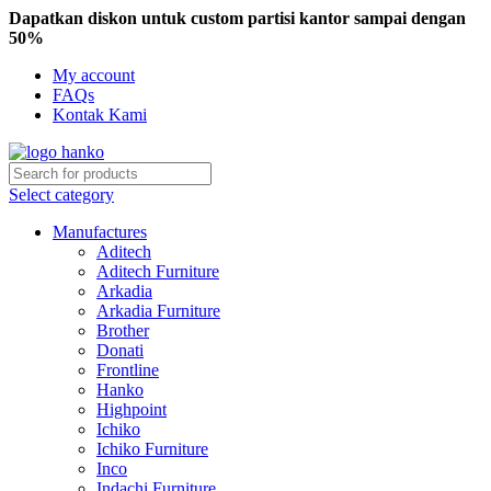
Dapatkan diskon untuk custom partisi kantor sampai dengan
50%
My account
FAQs
Kontak Kami
Select category
Manufactures
Aditech
Aditech Furniture
Arkadia
Arkadia Furniture
Brother
Donati
Frontline
Hanko
Highpoint
Ichiko
Ichiko Furniture
Inco
Indachi Furniture