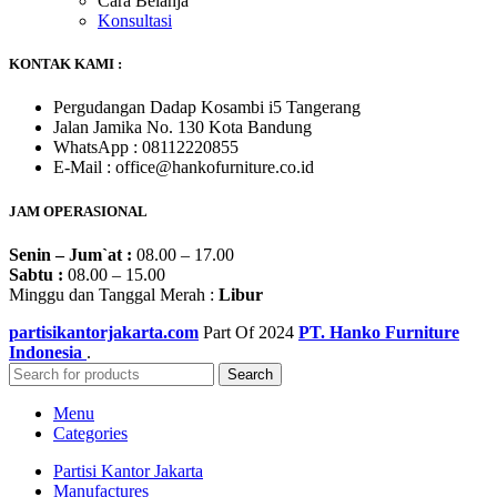
Cara Belanja
Konsultasi
KONTAK KAMI :
Pergudangan Dadap Kosambi i5 Tangerang
Jalan Jamika No. 130 Kota Bandung
WhatsApp : 08112220855
E-Mail : office@hankofurniture.co.id
JAM OPERASIONAL
Senin – Jum`at :
08.00 – 17.00
Sabtu :
08.00 – 15.00
Minggu dan Tanggal Merah :
Libur
partisikantorjakarta.com
Part Of
2024
PT. Hanko Furniture
Indonesia
.
Search
Menu
Categories
Partisi Kantor Jakarta
Manufactures