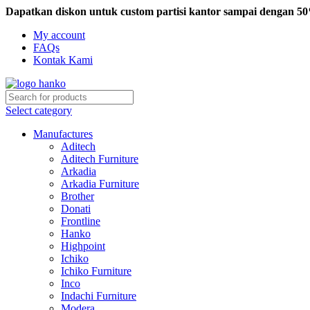
Dapatkan diskon untuk custom partisi kantor sampai dengan 5
My account
FAQs
Kontak Kami
Select category
Manufactures
Aditech
Aditech Furniture
Arkadia
Arkadia Furniture
Brother
Donati
Frontline
Hanko
Highpoint
Ichiko
Ichiko Furniture
Inco
Indachi Furniture
Modera