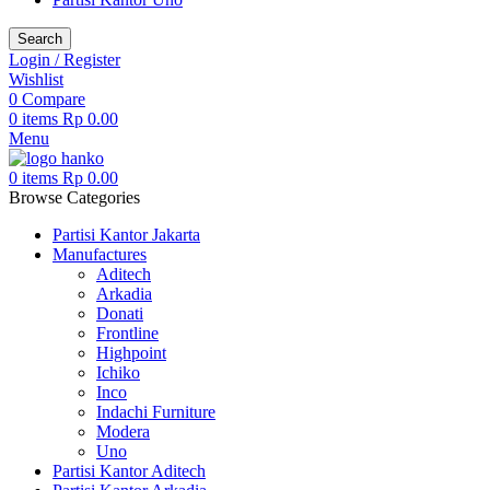
Search
Login / Register
Wishlist
0
Compare
0
items
Rp
0.00
Menu
0
items
Rp
0.00
Browse Categories
Partisi Kantor Jakarta
Manufactures
Aditech
Arkadia
Donati
Frontline
Highpoint
Ichiko
Inco
Indachi Furniture
Modera
Uno
Partisi Kantor Aditech