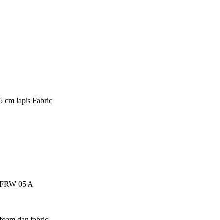
5 cm lapis Fabric
ch FRW 05 A
foam dan fabric