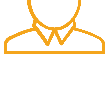
Pengiriman Cepat
Pengiriman yang cepat dan tepat waktu.
halaman kami
Home
Tentang Kami
Produk