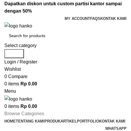
Dapatkan diskon untuk custom partisi kantor sampai
dengan 50%
MY ACCOUNT
FAQS
KONTAK KAMI
Select category
Search
Login / Register
Wishlist
0
Compare
0
items
Rp
0.00
Menu
0
items
Rp
0.00
Browse Categories
HOME
TENTANG KAMI
PRODUK
ARTIKEL
PORTFOLIO
KONTAK KAMI
WHATSAPP