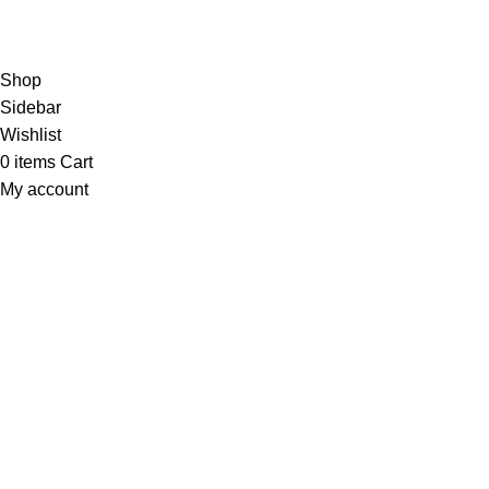
partisikantorjakarta.com
Part Of
2024
PT. Hanko
Furniture Indonesia
.
Shop
Sidebar
Wishlist
0
items
Cart
My account