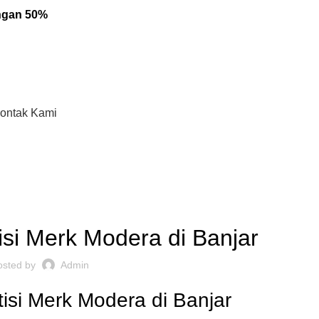
engan 50%
ontak Kami
,
ARTISI KANTOR JAKARTA
REKOMENDASI
isi Merk Modera di Banjar
osted by
Admin
isi Merk Modera di Banjar