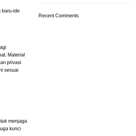
 baru-ide
Recent Comments
agi
t. Material
an privasi
ni sesuai
untuk menjaga
juga kunci