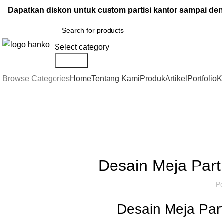
Dapatkan diskon untuk custom partisi kantor sampai d
Select category
Search
Browse Categories
Home
Tentang Kami
Produk
Artikel
Portfolio
K
Artikel
,
IDE DAN INSPIRASI
P
Desain Meja Part
P
Desain Meja Part