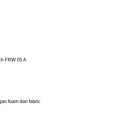
tech FRW 05 A
gan foam dan fabric