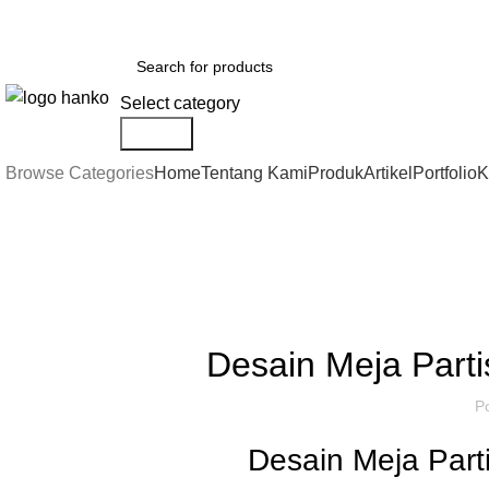
Dapatkan diskon untuk custom partisi kantor sampai dengan 50%
Select category
Search
Browse Categories
Home
Tentang Kami
Produk
Artikel
Portfolio
K
Artikel
,
IDE DAN INSPIRASI
P
Desain Meja Part
P
Desain Meja Part