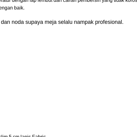
ratur dengan lap lembut dan cairan pembersih yang tidak korosi
engan baik.
 dan noda supaya meja selalu nampak profesional.
slim 5 cm lapis Fabric