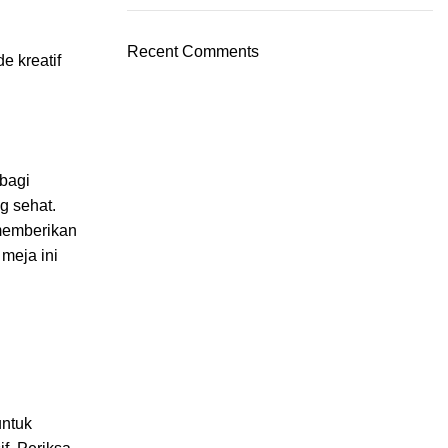
Recent Comments
e kreatif
bagi
g sehat.
 memberikan
meja ini
untuk