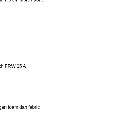
tech FRW 05 A
gan foam dan fabric