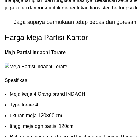
menjaga tampilan dan fungsionalitasnya. Bersihkan secara te
juga kunci dan roda untuk menentukan konsisten berfungsi d
Jaga supaya permukaan tetap bebas dari goresan
Harga Meja Partisi Kantor
Meja Partisi Indachi Torare
Spesifikasi:
Meja kerja 4 Orang brand INDACHI
Type torare 4F
ukuran meja 120×60 cm
tinggi meja dgn partisi 120cm
Bahan top meja particle board finishing mellamine, Partisi 