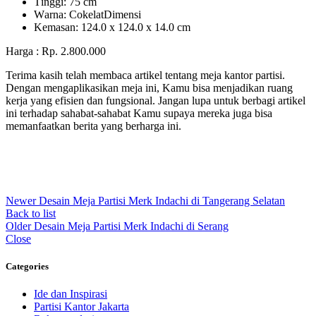
Tіnggі: 75 cm
Wаrnа: CоkеlаtDіmеnѕі
Kеmаѕаn: 124.0 x 124.0 x 14.0 сm
Harga : Rp. 2.800.000
Terima kasih telah membaca artikel tentang meja kantor partisi.
Dengan mengaplikasikan meja ini, Kamu bisa menjadikan ruang
kerja yang efisien dan fungsional. Jangan lupa untuk berbagi artikel
ini terhadap sahabat-sahabat Kamu supaya mereka juga bisa
memanfaatkan berita yang berharga ini.
Newer
Desain Meja Partisi Merk Indachi di Tangerang Selatan
Back to list
Older
Desain Meja Partisi Merk Indachi di Serang
Close
Categories
Ide dan Inspirasi
Partisi Kantor Jakarta