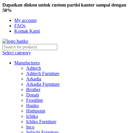
Dapatkan diskon untuk custom partisi kantor sampai dengan
50%
My account
FAQs
Kontak Kami
Select category
Manufactures
Aditech
Aditech Furniture
Arkadia
Arkadia Furniture
Brother
Donati
Frontline
Hanko
Highpoint
Ichiko
Ichiko Furniture
Inco
Indachi Furniture