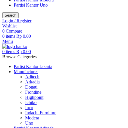
Partisi Kantor Uno
Search
Login / Register
Wishlist
0
Compare
0
items
Rp
0.00
Menu
0
items
Rp
0.00
Browse Categories
Partisi Kantor Jakarta
Manufactures
Aditech
Arkadia
Donati
Frontline
Highpoint
Ichiko
Inco
Indachi Furniture
Modera
Uno