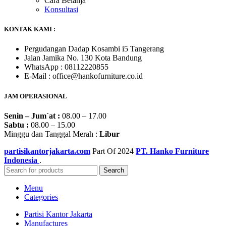
Cara Belanja
Konsultasi
KONTAK KAMI :
Pergudangan Dadap Kosambi i5 Tangerang
Jalan Jamika No. 130 Kota Bandung
WhatsApp : 08112220855
E-Mail : office@hankofurniture.co.id
JAM OPERASIONAL
Senin – Jum`at :
08.00 – 17.00
Sabtu :
08.00 – 15.00
Minggu dan Tanggal Merah :
Libur
partisikantorjakarta.com
Part Of
2024
PT. Hanko Furniture
Indonesia
.
Search
Menu
Categories
Partisi Kantor Jakarta
Manufactures