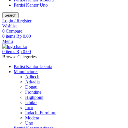
Partisi Kantor Uno
Search
Login / Register
Wishlist
0
Compare
0
items
Rp
0.00
Menu
0
items
Rp
0.00
Browse Categories
Partisi Kantor Jakarta
Manufactures
Aditech
Arkadia
Donati
Frontline
Highpoint
Ichiko
Inco
Indachi Furniture
Modera
Uno