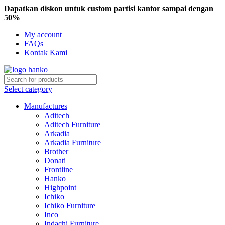
Dapatkan diskon untuk custom partisi kantor sampai dengan
50%
My account
FAQs
Kontak Kami
Select category
Manufactures
Aditech
Aditech Furniture
Arkadia
Arkadia Furniture
Brother
Donati
Frontline
Hanko
Highpoint
Ichiko
Ichiko Furniture
Inco
Indachi Furniture