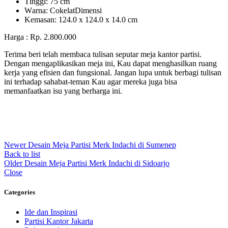
Tіnggі: 75 cm
Wаrnа: CоkеlаtDіmеnѕі
Kеmаѕаn: 124.0 x 124.0 x 14.0 сm
Harga : Rp. 2.800.000
Terima beri telah membaca tulisan seputar meja kantor partisi.
Dengan mengaplikasikan meja ini, Kau dapat menghasilkan ruang
kerja yang efisien dan fungsional. Jangan lupa untuk berbagi tulisan
ini terhadap sahabat-teman Kau agar mereka juga bisa
memanfaatkan isu yang berharga ini.
Newer
Desain Meja Partisi Merk Indachi di Sumenep
Back to list
Older
Desain Meja Partisi Merk Indachi di Sidoarjo
Close
Categories
Ide dan Inspirasi
Partisi Kantor Jakarta