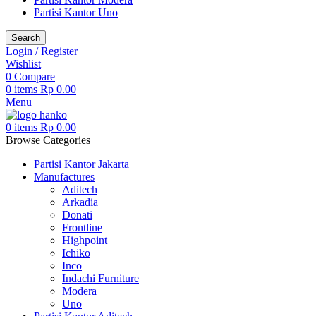
Partisi Kantor Uno
Search
Login / Register
Wishlist
0
Compare
0
items
Rp
0.00
Menu
0
items
Rp
0.00
Browse Categories
Partisi Kantor Jakarta
Manufactures
Aditech
Arkadia
Donati
Frontline
Highpoint
Ichiko
Inco
Indachi Furniture
Modera
Uno