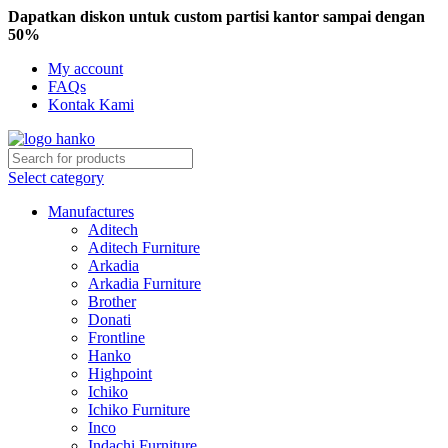
Dapatkan diskon untuk custom partisi kantor sampai dengan
50%
My account
FAQs
Kontak Kami
Select category
Manufactures
Aditech
Aditech Furniture
Arkadia
Arkadia Furniture
Brother
Donati
Frontline
Hanko
Highpoint
Ichiko
Ichiko Furniture
Inco
Indachi Furniture