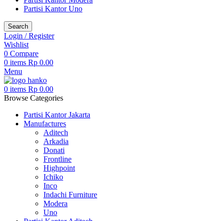
Partisi Kantor Uno
Search
Login / Register
Wishlist
0
Compare
0
items
Rp
0.00
Menu
0
items
Rp
0.00
Browse Categories
Partisi Kantor Jakarta
Manufactures
Aditech
Arkadia
Donati
Frontline
Highpoint
Ichiko
Inco
Indachi Furniture
Modera
Uno