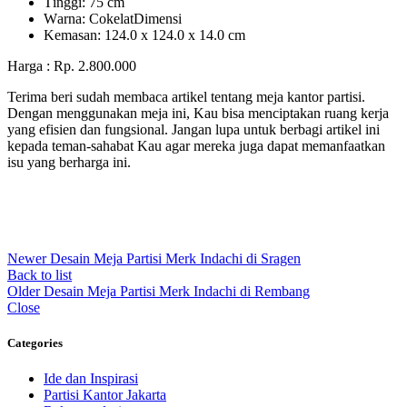
Tіnggі: 75 cm
Wаrnа: CоkеlаtDіmеnѕі
Kеmаѕаn: 124.0 x 124.0 x 14.0 сm
Harga : Rp. 2.800.000
Terima beri sudah membaca artikel tentang meja kantor partisi.
Dengan menggunakan meja ini, Kau bisa menciptakan ruang kerja
yang efisien dan fungsional. Jangan lupa untuk berbagi artikel ini
kepada teman-sahabat Kau agar mereka juga dapat memanfaatkan
isu yang berharga ini.
Newer
Desain Meja Partisi Merk Indachi di Sragen
Back to list
Older
Desain Meja Partisi Merk Indachi di Rembang
Close
Categories
Ide dan Inspirasi
Partisi Kantor Jakarta