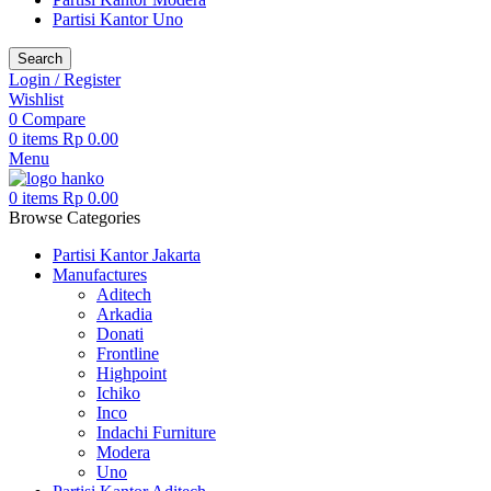
Partisi Kantor Uno
Search
Login / Register
Wishlist
0
Compare
0
items
Rp
0.00
Menu
0
items
Rp
0.00
Browse Categories
Partisi Kantor Jakarta
Manufactures
Aditech
Arkadia
Donati
Frontline
Highpoint
Ichiko
Inco
Indachi Furniture
Modera
Uno