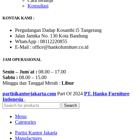
Cara Belanja
Konsultasi
KONTAK KAMI :
Pergudangan Dadap Kosambi i5 Tangerang
Jalan Jamika No. 130 Kota Bandung
WhatsApp : 08112220855
E-Mail : office@hankofurniture.co.id
JAM OPERASIONAL
Senin – Jum`at :
08.00 – 17.00
Sabtu :
08.00 – 15.00
Minggu dan Tanggal Merah :
Libur
partisikantorjakarta.com
Part Of
2024
PT. Hanko Furniture
Indonesia
.
Search
Menu
Categories
Partisi Kantor Jakarta
Manufactures