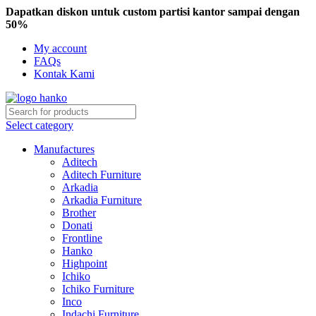
Dapatkan diskon untuk custom partisi kantor sampai dengan
50%
My account
FAQs
Kontak Kami
Select category
Manufactures
Aditech
Aditech Furniture
Arkadia
Arkadia Furniture
Brother
Donati
Frontline
Hanko
Highpoint
Ichiko
Ichiko Furniture
Inco
Indachi Furniture