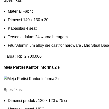
Spesifikasi :
Material Fabric
Dimensi 140 x 130 x 20
Kapasitas 4 seat
Tersedia dalam 24 warna beragam
Fitur Aluminium alloy die cast for hardware , Mid Steal B
Harga : Rp. 2.700.000
Meja Partisi Kantor Informa 2 s
Spesifikasi :
Dimensi produk : 120 x 120 x 75 сm