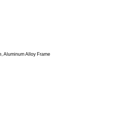
ase, Aluminum Alloy Frame