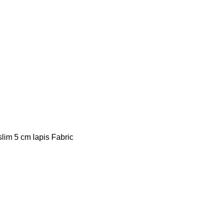
slim 5 cm lapis Fabric