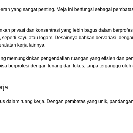
eran yang sangat penting. Meja ini berfungsi sebagai pembata
kan privasi dan konsentrasi yang lebih bagus dalam berprofesi
a, seperti kayu atau logam. Desainnya bahkan bervariasi, deng
alatan kerja lainnya.
 yang memungkinkan pengendalian ruangan yang efisien dan pe
 bisa berprofesi dengan tenang dan fokus, tanpa terganggu ole
rja
us dalam ruang kerja. Dengan pembatas yang unik, pandangan