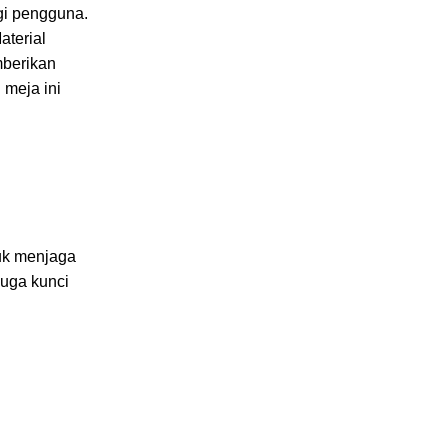
gi pengguna.
aterial
mberikan
 meja ini
tuk menjaga
juga kunci