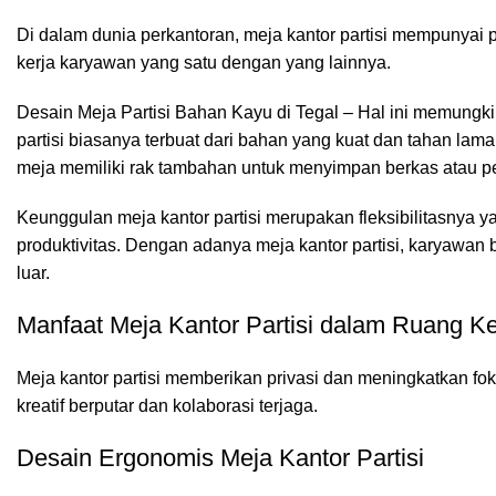
Di dalam dunia perkantoran,
meja kantor
partisi mempunyai p
kerja karyawan yang satu dengan yang lainnya.
Desain Meja Partisi Bahan Kayu di Tegal – Hal ini memungkin
partisi biasanya terbuat dari bahan yang kuat dan tahan lam
meja memiliki rak tambahan untuk menyimpan berkas atau per
Keunggulan meja kantor partisi merupakan fleksibilitasnya
produktivitas. Dengan adanya meja kantor partisi, karyawan
luar.
Manfaat Meja Kantor Partisi dalam Ruang Ke
Meja kantor partisi
memberikan privasi dan meningkatkan fok
kreatif berputar dan kolaborasi terjaga.
Desain Ergonomis Meja Kantor Partisi