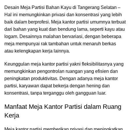
Desain Meja Partisi Bahan Kayu di Tangerang Selatan –
Hal ini memungkinkan privasi dan konsentrasi yang lebih
baik dalam berprofesi. Meja kantor partisi umumnya terbuat
dari bahan yang kuat dan bendung lama, seperti kayu atau
logam. Desainnya malahan bervariasi, dengan beberapa
meja mempunyai rak tambahan untuk menaruh berkas
atau kelengkapan kerja lainnya.
Keunggulan meja kantor partisi yakni fleksibilitasnya yang
memungkinkan pengontrolan ruangan yang efisien dan
peningkatan produktivitas. Dengan adanya meja kantor
partisi, karyawan dapat bekerja dengan hening dan
konsentrasi, tanpa terganggu oleh gangguan luar.
Manfaat Meja Kantor Partisi dalam Ruang
Kerja
Meja kantor partisi
memberikan privasi dan meningkatkan