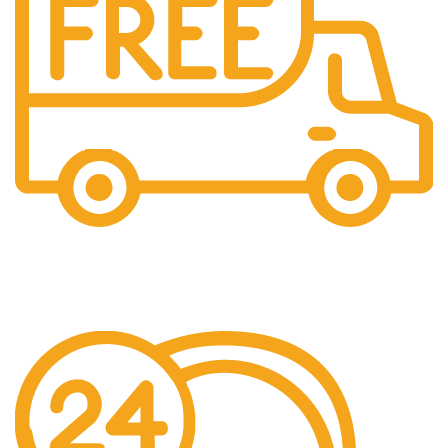
Gratis Ongkir
Gratis Biaya Pengiriman dengan minimal order