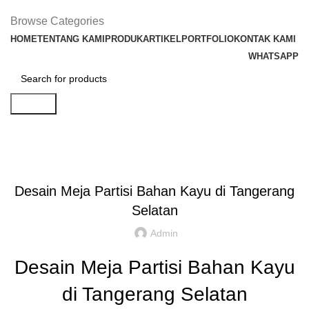
Browse Categories
HOME
TENTANG KAMI
PRODUK
ARTIKEL
PORTFOLIO
KONTAK KAMI
WHATSAPP
Search
Artikel
,
,
IDE DAN INSPIRASI
PARTISI KANTOR JAKARTA
REKOMENDASI
Desain Meja Partisi Bahan Kayu di Tangerang
Selatan
Admin
Desain Meja Partisi Bahan Kayu
di Tangerang Selatan