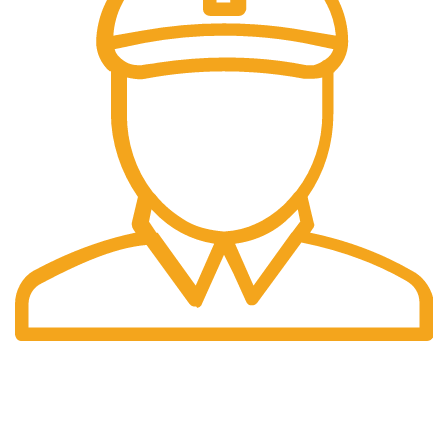
Pengiriman Cepat
Pengiriman yang cepat dan tepat waktu.