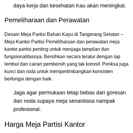
daya kerja dan kesehatan Kau akan meningkat.
Pemeliharaan dan Perawatan
Desain Meja Partisi Bahan Kayu di Tangerang Selatan –
Meja Kantor Partisi Pemeliharaan dan perawatan meja
kantor partisi penting untuk menjaga tampilan dan
fungsionalitasnya. Bersihkan secara teratur dengan lap
lembut dan cairan pembersih yang tak korosif. Periksa juga
kunci dan roda untuk mempertimbangkan konsisten
berfungsi dengan baik.
Jaga agar permukaan tetap bebas dari goresan
dan noda supaya meja senantiasa nampak
profesional.
Harga Meja Partisi Kantor