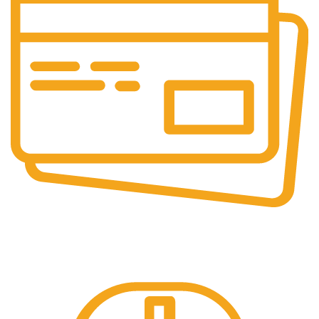
Pembayaran Online
Tersedia Berbagai Macam Metode Pembayaran