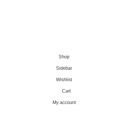
JAM OPERASIONAL
Senin – Jum`at :
08.00 – 17.00
Sabtu :
08.00 – 15.00
Minggu dan Tanggal Merah :
Libur
partisikantorjakarta.com
Part Of
2024
PT. Hanko
Furniture Indonesia
.
Shop
Sidebar
Wishlist
Cart
My account