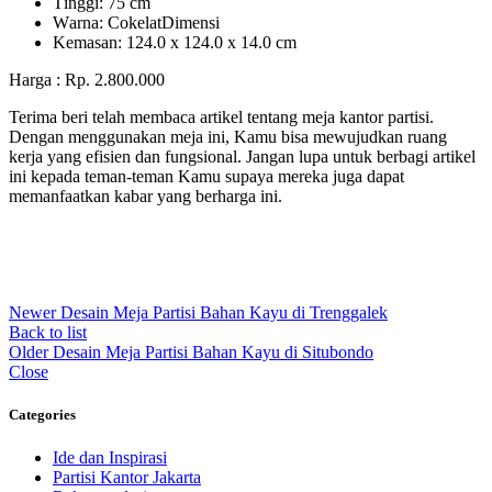
Tіnggі: 75 cm
Wаrnа: CоkеlаtDіmеnѕі
Kеmаѕаn: 124.0 x 124.0 x 14.0 сm
Harga : Rp. 2.800.000
Terima beri telah membaca artikel tentang meja kantor partisi.
Dengan menggunakan meja ini, Kamu bisa mewujudkan ruang
kerja yang efisien dan fungsional. Jangan lupa untuk berbagi artikel
ini kepada teman-teman Kamu supaya mereka juga dapat
memanfaatkan kabar yang berharga ini.
Newer
Desain Meja Partisi Bahan Kayu di Trenggalek
Back to list
Older
Desain Meja Partisi Bahan Kayu di Situbondo
Close
Categories
Ide dan Inspirasi
Partisi Kantor Jakarta