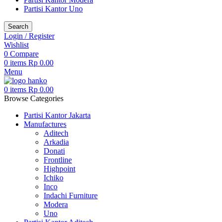
Partisi Kantor Uno
Search
Login / Register
Wishlist
0
Compare
0
items
Rp
0.00
Menu
0
items
Rp
0.00
Browse Categories
Partisi Kantor Jakarta
Manufactures
Aditech
Arkadia
Donati
Frontline
Highpoint
Ichiko
Inco
Indachi Furniture
Modera
Uno