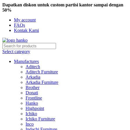
Dapatkan diskon untuk custom partisi kantor sampai dengan
50%
My account
FAQs
Kontak Kami
Select category
Manufactures
Aditech
Aditech Furniture
Arkadia
Arkadia Furniture
Brother
Donati
Frontline
Hanko
Highpoint
Ichiko
Ichiko Furniture
Inco
Indachi Furniture