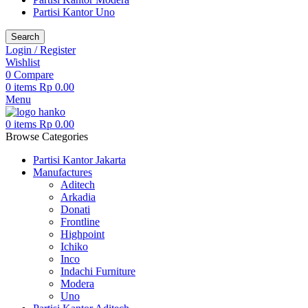
Partisi Kantor Uno
Search
Login / Register
Wishlist
0
Compare
0
items
Rp
0.00
Menu
0
items
Rp
0.00
Browse Categories
Partisi Kantor Jakarta
Manufactures
Aditech
Arkadia
Donati
Frontline
Highpoint
Ichiko
Inco
Indachi Furniture
Modera
Uno