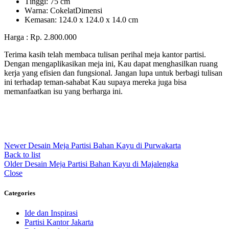
Tіnggі: 75 cm
Wаrnа: CоkеlаtDіmеnѕі
Kеmаѕаn: 124.0 x 124.0 x 14.0 сm
Harga : Rp. 2.800.000
Terima kasih telah membaca tulisan perihal meja kantor partisi.
Dengan mengaplikasikan meja ini, Kau dapat menghasilkan ruang
kerja yang efisien dan fungsional. Jangan lupa untuk berbagi tulisan
ini terhadap teman-sahabat Kau supaya mereka juga bisa
memanfaatkan isu yang berharga ini.
Newer
Desain Meja Partisi Bahan Kayu di Purwakarta
Back to list
Older
Desain Meja Partisi Bahan Kayu di Majalengka
Close
Categories
Ide dan Inspirasi
Partisi Kantor Jakarta