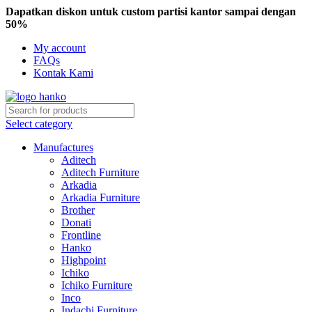
Dapatkan diskon untuk custom partisi kantor sampai dengan
50%
My account
FAQs
Kontak Kami
Select category
Manufactures
Aditech
Aditech Furniture
Arkadia
Arkadia Furniture
Brother
Donati
Frontline
Hanko
Highpoint
Ichiko
Ichiko Furniture
Inco
Indachi Furniture