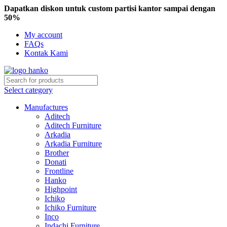
Dapatkan diskon untuk custom partisi kantor sampai dengan
50%
My account
FAQs
Kontak Kami
Select category
Manufactures
Aditech
Aditech Furniture
Arkadia
Arkadia Furniture
Brother
Donati
Frontline
Hanko
Highpoint
Ichiko
Ichiko Furniture
Inco
Indachi Furniture