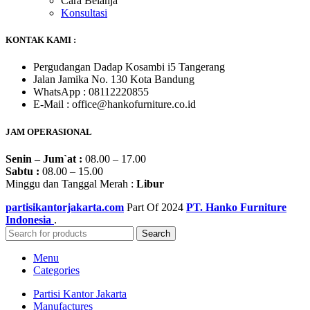
Cara Belanja
Konsultasi
KONTAK KAMI :
Pergudangan Dadap Kosambi i5 Tangerang
Jalan Jamika No. 130 Kota Bandung
WhatsApp : 08112220855
E-Mail : office@hankofurniture.co.id
JAM OPERASIONAL
Senin – Jum`at :
08.00 – 17.00
Sabtu :
08.00 – 15.00
Minggu dan Tanggal Merah :
Libur
partisikantorjakarta.com
Part Of
2024
PT. Hanko Furniture
Indonesia
.
Search
Menu
Categories
Partisi Kantor Jakarta
Manufactures