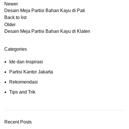
Newer
Desain Meja Partisi Bahan Kayu di Pati
Back to list
Older
Desain Meja Partisi Bahan Kayu di Klaten
Categories
Ide dan Inspirasi
Partisi Kantor Jakarta
Rekomendasi
Tips and Trik
Recent Posts