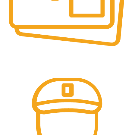
Pembayaran Online
Tersedia Berbagai Macam Metode Pembayaran