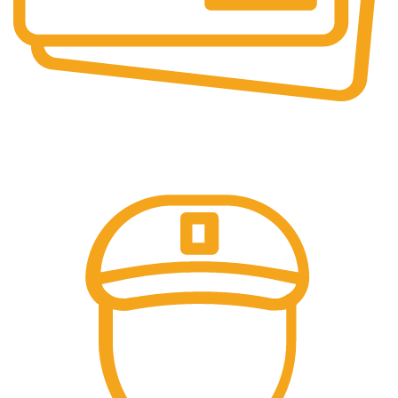
Pembayaran Online
Tersedia Berbagai Macam Metode Pembayaran