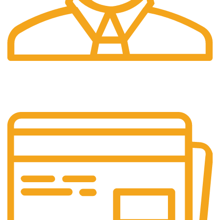
Pelayanan 24/7
Sistem Pelayanan Yang Unlimited.