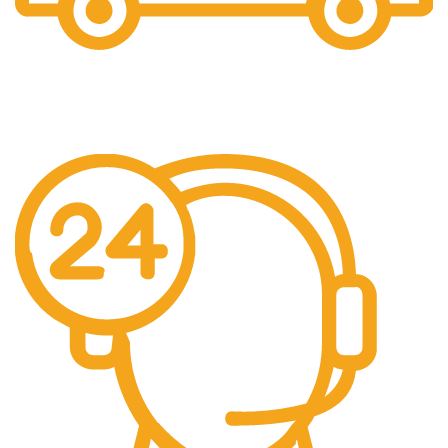
Gratis Ongkir
Gratis Biaya Pengiriman dengan minimal order