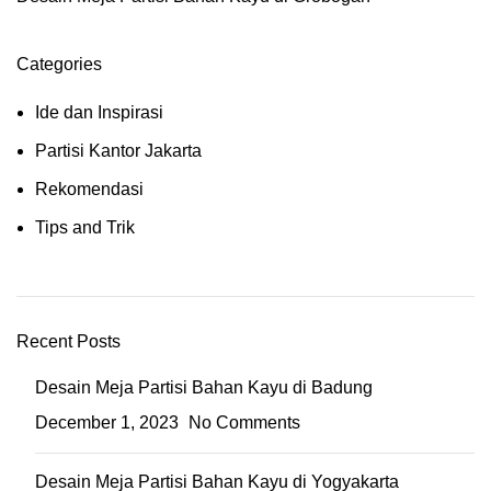
Categories
Ide dan Inspirasi
Partisi Kantor Jakarta
Rekomendasi
Tips and Trik
Recent Posts
Desain Meja Partisi Bahan Kayu di Badung
December 1, 2023
No Comments
Desain Meja Partisi Bahan Kayu di Yogyakarta