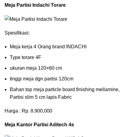
Meja Partisi Indachi Torare
Spesifikasi:
Meja kerja 4 Orang brand INDACHI
Type torare 4F
ukuran meja 120×60 cm
tinggi meja dgn partisi 120cm
Bahan top meja particle board finishing mellamine,
Partisi slim 5 cm lapis Fabric
Harga : Rp. 8.900.000
Meja Kantor Partisi Aditech 4s