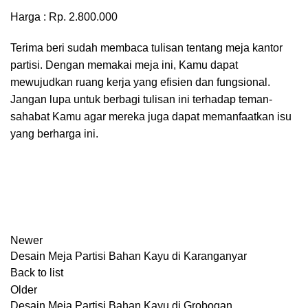
Harga : Rp. 2.800.000
Terima beri sudah membaca tulisan tentang meja kantor
partisi. Dengan memakai meja ini, Kamu dapat
mewujudkan ruang kerja yang efisien dan fungsional.
Jangan lupa untuk berbagi tulisan ini terhadap teman-
sahabat Kamu agar mereka juga dapat memanfaatkan isu
yang berharga ini.
Newer
Desain Meja Partisi Bahan Kayu di Karanganyar
Back to list
Older
Desain Meja Partisi Bahan Kayu di Grobogan