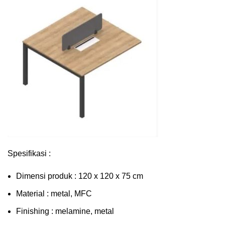
Spesifikasi :
Dimensi produk : 120 x 120 x 75 сm
Mаtеrіаl : metal, MFC
Fіnіѕhіng : melamine, metal