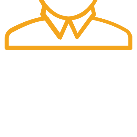
Pengiriman Cepat
Pengiriman yang cepat dan tepat waktu.
halaman kami
Home
Tentang Kami
Produk
Artikel