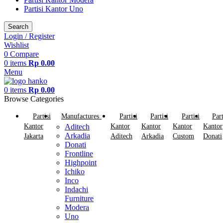
Partisi Kantor Uno
Search
Login / Register
Wishlist
0
Compare
0
items
Rp
0.00
Menu
0
items
Rp
0.00
Browse Categories
Partisi
Manufactures
Partisi
Partisi
Partisi
Part
Kantor
Aditech
Kantor
Kantor
Kantor
Kantor
Arkadia
Jakarta
Aditech
Arkadia
Custom
Donati
Donati
Frontline
Highpoint
Ichiko
Inco
Indachi
Furniture
Modera
Uno