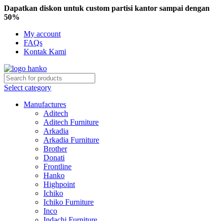
Dapatkan diskon untuk custom partisi kantor sampai dengan
50%
My account
FAQs
Kontak Kami
Select category
Manufactures
Aditech
Aditech Furniture
Arkadia
Arkadia Furniture
Brother
Donati
Frontline
Hanko
Highpoint
Ichiko
Ichiko Furniture
Inco
Indachi Furniture