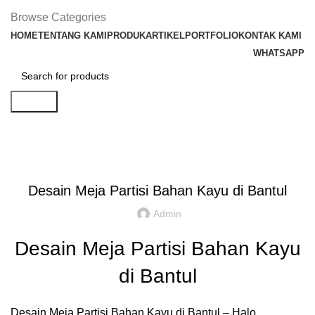
Browse Categories
HOME
TENTANG KAMI
PRODUK
ARTIKEL
PORTFOLIO
KONTAK KAMI
WHATSAPP
Search
Artikel
,
,
IDE DAN INSPIRASI
PARTISI KANTOR JAKARTA
REKOMENDASI
Desain Meja Partisi Bahan Kayu di Bantul
Admin
Desain Meja Partisi Bahan Kayu
di Bantul
Desain Meja Partisi Bahan Kayu di Bantul – Halo