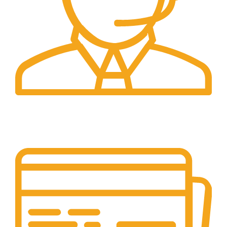
Pelayanan 24/7
Sistem Pelayanan Yang Unlimited.