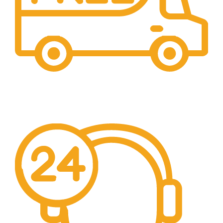
Gratis Ongkir
Gratis Biaya Pengiriman dengan minimal order