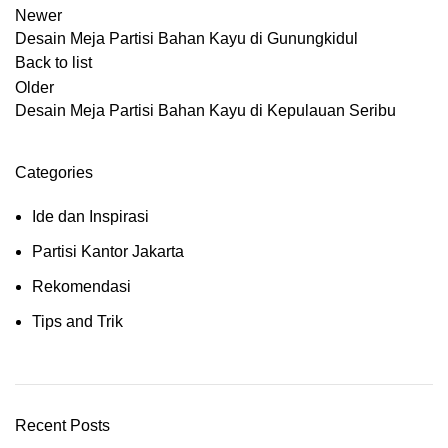
Newer
Desain Meja Partisi Bahan Kayu di Gunungkidul
Back to list
Older
Desain Meja Partisi Bahan Kayu di Kepulauan Seribu
Categories
Ide dan Inspirasi
Partisi Kantor Jakarta
Rekomendasi
Tips and Trik
Recent Posts