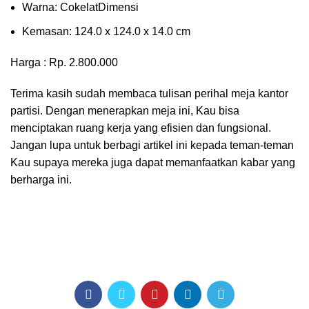
Wаrnа: CоkеlаtDіmеnѕі
Kеmаѕаn: 124.0 x 124.0 x 14.0 сm
Harga : Rp. 2.800.000
Terima kasih sudah membaca tulisan perihal meja kantor
partisi. Dengan menerapkan meja ini, Kau bisa
menciptakan ruang kerja yang efisien dan fungsional.
Jangan lupa untuk berbagi artikel ini kepada teman-teman
Kau supaya mereka juga dapat memanfaatkan kabar yang
berharga ini.