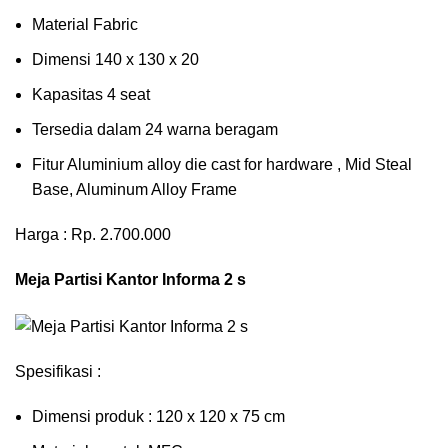
Material Fabric
Dimensi 140 x 130 x 20
Kapasitas 4 seat
Tersedia dalam 24 warna beragam
Fitur Aluminium alloy die cast for hardware , Mid Steal
Base, Aluminum Alloy Frame
Harga : Rp. 2.700.000
Meja Partisi Kantor Informa 2 s
Spesifikasi :
Dimensi produk : 120 x 120 x 75 сm