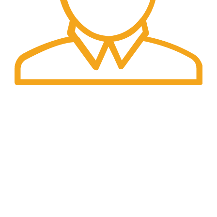
Pengiriman Cepat
Pengiriman yang cepat dan tepat waktu.
halaman kami
Home
Tentang Kami
Produk
Artikel