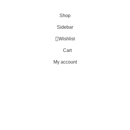
Furniture Indonesia
.
Shop
Sidebar
Wishlist
Cart
My account