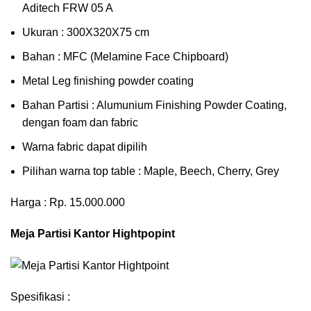
Aditech FRW 05 A
Ukuran : 300X320X75 cm
Bahan : MFC (Melamine Face Chipboard)
Metal Leg finishing powder coating
Bahan Partisi : Alumunium Finishing Powder Coating,
dengan foam dan fabric
Warna fabric dapat dipilih
Pilihan warna top table : Maple, Beech, Cherry, Grey
Harga : Rp. 15.000.000
Meja Partisi Kantor Hightpopint
Spesifikasi :