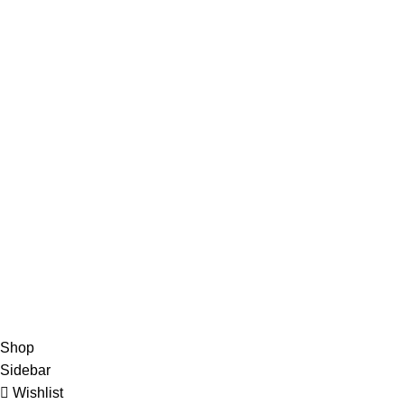
KONTAK KAMI :
Pergudangan Dadap Kosambi i5 Tangerang
Jalan Jamika No. 130 Kota Bandung
WhatsApp : 08112220855
E-Mail : office@hankofurniture.co.id
JAM OPERASIONAL
Senin – Jum`at :
08.00 – 17.00
Sabtu :
08.00 – 15.00
Minggu dan Tanggal Merah :
Libur
partisikantorjakarta.com
Part Of
2024
PT. Hanko
Furniture Indonesia
.
Shop
Sidebar
Wishlist