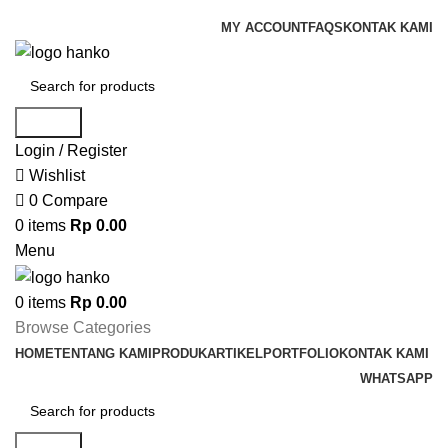
Dapatkan diskon untuk custom partisi kantor sampai dengan 50%
MY ACCOUNT
FAQS
KONTAK KAMI
Search
Login / Register
Wishlist
0
Compare
0
items
Rp
0.00
Menu
0
items
Rp
0.00
Browse Categories
HOME
TENTANG KAMI
PRODUK
ARTIKEL
PORTFOLIO
KONTAK KAMI
WHATSAPP
Search