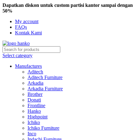
Dapatkan diskon untuk custom partisi kantor sampai dengan
50%
My account
FAQs
Kontak Kami
Select category
Manufactures
Aditech
Aditech Furniture
Arkadia
Arkadia Furniture
Brother
Donati
Frontline
Hanko
Highpoint
Ichiko
Ichiko Furniture
Inco
Indachi Furniture