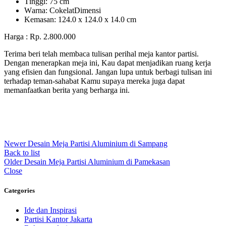
Tіnggі: 75 cm
Wаrnа: CоkеlаtDіmеnѕі
Kеmаѕаn: 124.0 x 124.0 x 14.0 сm
Harga : Rp. 2.800.000
Terima beri telah membaca tulisan perihal meja kantor partisi.
Dengan menerapkan meja ini, Kau dapat menjadikan ruang kerja
yang efisien dan fungsional. Jangan lupa untuk berbagi tulisan ini
terhadap teman-sahabat Kamu supaya mereka juga dapat
memanfaatkan berita yang berharga ini.
Newer
Desain Meja Partisi Aluminium di Sampang
Back to list
Older
Desain Meja Partisi Aluminium di Pamekasan
Close
Categories
Ide dan Inspirasi
Partisi Kantor Jakarta