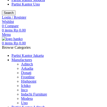
Partisi Kantor Uno
Search
Login / Register
Wishlist
0
Compare
0
items
Rp
0.00
Menu
0
items
Rp
0.00
Browse Categories
Partisi Kantor Jakarta
Manufactures
Aditech
Arkadia
Donati
Frontline
Highpoint
Ichiko
Inco
Indachi Furniture
Modera
Uno