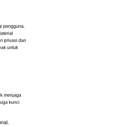
gi pengguna.
aterial
n privasi dan
yak untuk
tuk menjaga
juga kunci
nal.