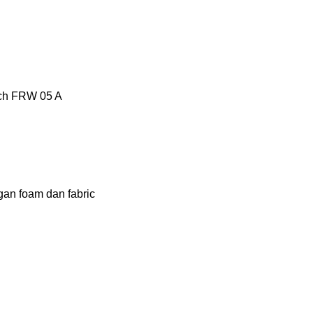
tech FRW 05 A
gan foam dan fabric