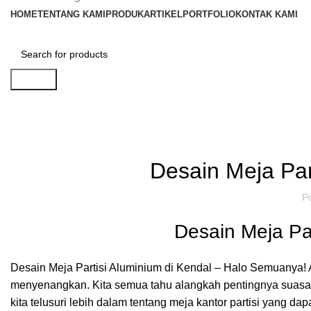
HOME
TENTANG KAMI
PRODUK
ARTIKEL
PORTFOLIO
KONTAK KAMI
Search
Artikel
,
IDE DAN INSPIRASI
P
Desain Meja Par
P
Desain Meja Par
Desain Meja Partisi Aluminium di Kendal – Halo Semuanya!
menyenangkan. Kita semua tahu alangkah pentingnya suasana k
kita telusuri lebih dalam tentang meja kantor partisi yang d